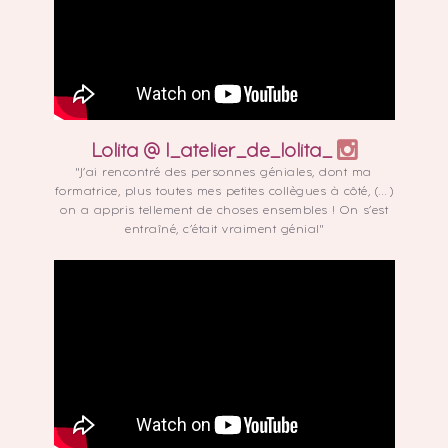
Lolita @ l_atelier_de_lolita_
"J’ai rencontré des personnes géniales, dont ma
formatrice, plus toutes mes petites collègues à côté, (…)
on a appris tellement de choses ensembles ! On s’est
entraîné, c’était vraiment génial"