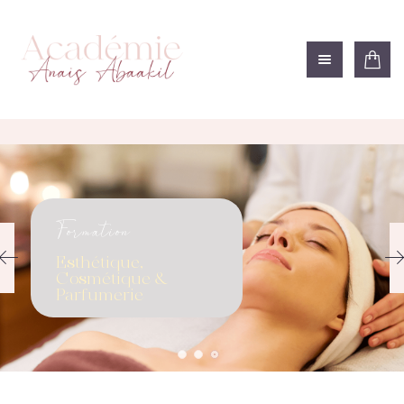
ACADÉMIE ANAÏS ABAAKIL
Formation et shop Indigo
L’ACADEMIE
NOS FORMATIONS
BOUTIQUE
LES CENTRES
Formation
CONTACTEZ-NOUS
RECHERCHE
Esthétique,
Cosmétique &
MODÈLE
Parfumerie
DÉTAILS DU
COMPTE
PANIER