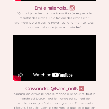
Emilie milienails_
"Quand je recherche une formation, je regarde le
résultat des élèves. Et le travail des élèves était
vraiment top et aussi le travail de la formatrice. C’est
ce niveau-là que je veux atteindre"
Cassandra @twinc_nails
"Quand on arrive ici tout le monde a le sourire, tout le
monde est joyeux, tout le monde est content de
travailler donc ça c’est super agréable. On se sent à
l’écoute, épaulée. C’est le côté famille que j’ai aimé ici"