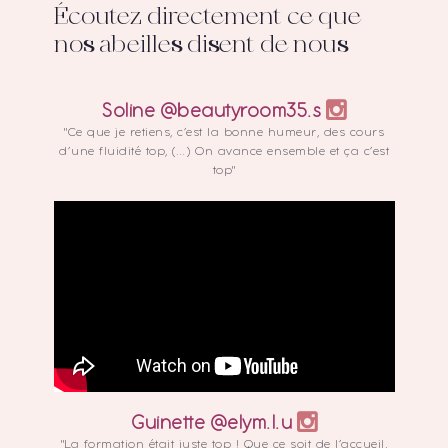
Écoutez directement ce que
nos abeilles disent de nous
Soline @beautyroom35.s
"Ce que je retiens, c’est la bonne humeur, des cours
d’une fluidité top, (…) On avance ensemble et ça c’est
top"
Guinette @elym.l.u
"La formation était juste top ! Que ce soit de l’accueil,