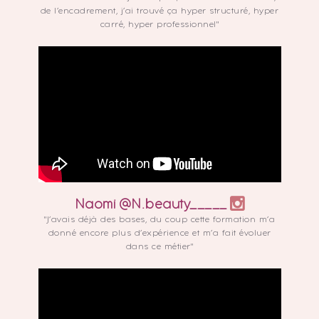
de l’encadrement, j’ai trouvé ça hyper structuré, hyper
carré, hyper professionnel"
Naomi @N.beauty_____
"J’avais déjà des bases, du coup cette formation m’a
donné encore plus d’expérience et m’a fait évoluer
dans ce métier"