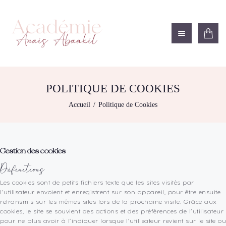
ACADÉMIE ANAÏS ABAAKIL
Formation et shop Indigo
L’ACADEMIE
NOS FORMATIONS
POLITIQUE DE COOKIES
BOUTIQUE
Accueil
Politique de Cookies
LES CENTRES
CONTACTEZ-NOUS
RECHERCHE
Gestion des cookies
MODÈLE
Définitions
DÉTAILS DU
COMPTE
Les cookies sont de petits fichiers texte que les sites visités par
l’utilisateur envoient et enregistrent sur son appareil, pour être ensuite
PANIER
retransmis sur les mêmes sites lors de la prochaine visite. Grâce aux
cookies, le site se souvient des actions et des préférences de l’utilisateur
pour ne plus avoir à l’indiquer lorsque l’utilisateur revient sur le site ou