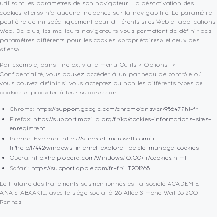
utilisant les paramètres de son navigateur. La désactivation des
cookies «tiers» n’a aucune incidence sur la navigabilité. Le paramètre
peut être défini spécifiquement pour différents sites Web et applications
Web. De plus, les meilleurs navigateurs vous permettent de définir des
paramètres différents pour les cookies «propriétaires» et ceux des
«tiers».
Par exemple, dans Firefox, via le menu Outils-> Options ->
Confidentialité, vous pouvez accéder à un panneau de contrôle où
vous pouvez définir si vous acceptez ou non les différents types de
cookies et procéder à leur suppression.
Chrome:
https://support.google.com/chrome/answer/95647?hl=fr
Firefox:
https://support.mozilla.org/fr/kb/cookies-informations-sites-
enregistrent
Internet Explorer:
https://support.microsoft.com/fr-
fr/help/17442/windows-internet-explorer-delete-manage-cookies
Opera:
http://help.opera.com/Windows/10.00/fr/cookies.html
Safari:
https://support.apple.com/fr-fr/HT201265
Le titulaire des traitements susmentionnés est la société ACADEMIE
ANAIS ABAAKIL, avec le siège social à 26 Allée Simone Weil 35 200
Rennes