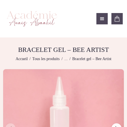
ACADÉMIE ANAÏS ABAAKIL
Formation et shop Indigo
L’ACADEMIE
NOS FORMATIONS
BRACELET GEL – BEE ARTIST
BOUTIQUE
Accueil
Tous les produits
...
Bracelet gel – Bee Artist
LES CENTRES
CONTACTEZ-NOUS
RECHERCHE
MODÈLE
DÉTAILS DU
COMPTE
PANIER