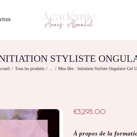
L’ACADEMIE
NOS FORMATIONS
ACADÉMIE ANAÏS ABAAKIL
NTRES
Formation et shop Indigo
BOUTIQUE
LES CENTRES
 INITIATION STYLISTE ONGUL
CONTACTEZ-NOUS
RECHERCHE
ccueil
Tous les produits
...
Miss Bee : Initiation Styliste Ongulaire Gel 
MODÈLE
DÉTAILS DU
COMPTE
€
3,295.00
PANIER
À propos de la formati