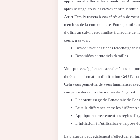
apprenties abeilles et les formatrices. À tra
après le stage, tous les élèves continueront d
Artist Family restera à vos côtés afin de vou
membres de la communauté. Pour garantir une 
d’offrir un suivi personnalisé à chacune de n
cours, à savoir :
Des cours et des fiches téléchargeables
Des vidéos et tutoriels détaillés.
Vous pouvez également accéder à ces supports
durée de la formation d’initiation Gel UV ou
Cela vous permettra de vous familiariser avec
comporte des cours théoriques de 7h, dont :
L’apprentissage de l’anatomie de l’ong
Faire la différence entre les différente
Appliquer correctement les règles d’h
L’initiation à l’utilisation et la pose 
La pratique peut également s’effectuer en lig