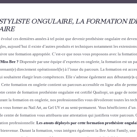
i
s
ON STYLISTE ONGULAIRE, LA FORMATION 
s
AIRE
B
e
volué ces dernières années à tel point que devenir prothésiste ongulaire est devenu 
e
ngles, aujourd’hui il existe d’autres produits et techniques notamment les extensions
:
uivre une formation appropriée. C’est-ce que nous vous proposons avec la formatio
I
 Miss Bee ?
Dispensée par une équipe d’expertes en onglerie, la formation est un par
n
prenant(e) directement opérationnel(le) à l’issue du parcours. La formation est acce
i
t qui souhaitent élargir leurs compétences. Elle s’adresse également aux débutant(e)s
t
. Cette formation en onglerie contient un parcours accessible en ligne afin de permet
i
re centre de formation prothésiste ongulaire est certifié Qualiopi, un gage de notre 
a
rant la formation en onglerie, nos professionnelles vous dévoileront toutes les tec
t
ons vous former au Nail Art, au Gel UV et au semi-permanent.
Vous bénéficierez d’un
i
le centre de formation vous attribuera une attestation qui justifiera votre parcours.
o
tation professionnelle.
Les atouts déployés par cette formation prothésiste ongula
n
a bienvenue. Durant la formation, vous intégrez également la Bee Artist Family, u
S