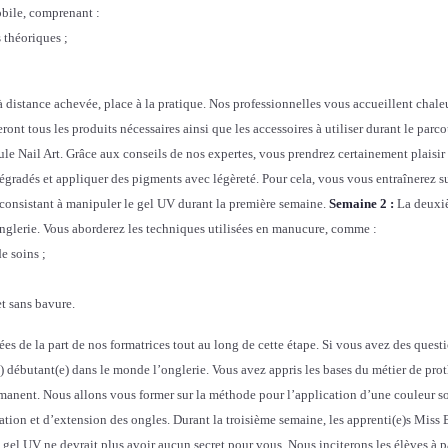
obile, comprenant :
l
 théoriques ;
U
V
à distance achevée, place à la pratique. Nos professionnelles vous accueillent chal
ont tous les produits nécessaires ainsi que les accessoires à utiliser durant le parco
e Nail Art. Grâce aux conseils de nos expertes, vous prendrez certainement plaisi
dégradés et appliquer des pigments avec légèreté. Pour cela, vous vous entraînerez su
consistant à manipuler le gel UV durant la première semaine.
Semaine 2 :
La deuxiè
onglerie. Vous aborderez les techniques utilisées en manucure, comme :
e soins ;
t sans bavure.
es de la part de nos formatrices tout au long de cette étape. Si vous avez des questi
) débutant(e) dans le monde l’onglerie. Vous avez appris les bases du métier de proth
manent. Nous allons vous former sur la méthode pour l’application d’une couleur so
ration et d’extension des ongles. Durant la troisième semaine, les apprenti(e)s Miss 
el UV ne devrait plus avoir aucun secret pour vous. Nous inciterons les élèves à par