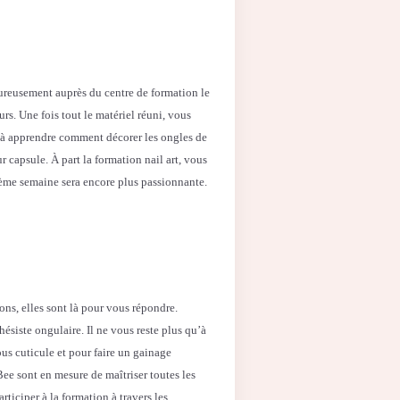
eureusement auprès du centre de formation le
urs. Une fois tout le matériel réuni, vous
r à apprendre comment décorer les ongles de
r capsule. À part la formation nail art, vous
me semaine sera encore plus passionnante.
ons, elles sont là pour vous répondre.
ésiste ongulaire. Il ne vous reste plus qu’à
us cuticule et pour faire un gainage
Bee sont en mesure de maîtriser toutes les
ticiper à la formation à travers les