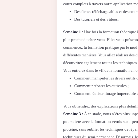
cours complets à travers notre application m
Des fiches téléchargeables et des cours
Des tutoriels et des vidéos.
Semaine 1 :
Une fois la formation théorique 
plus proche de chez vous. Elles vous présenter
commencez la formation pratique par le modul
différentes manières. Vous allez réaliser des 
découvrirez également toutes les techniques 
Vous entrerez dans le vif de la formation en 
Comment manipuler les divers outils d
Comment préparer les cuticules ;
Comment réaliser limage impeccable e
Vous obtiendrez des explications plus détaillé
Semaine 3 :
À ce stade, vous n’êtes plus un(e
poursuivre avec la formation vernis semi-per
protéiné, sans oublier les techniques de répa
techniques du semi-permanent. Désormais, le g