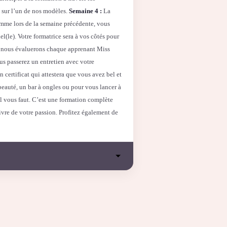
t sur l’un de nos modèles.
Semaine 4 :
La
mme lors de la semaine précédente, vous
l(le). Votre formatrice sera à vos côtés pour
n, nous évaluerons chaque apprenant Miss
ous passerez un entretien avec votre
 certificat qui attestera que vous avez bel et
 beauté, un bar à ongles ou pour vous lancer à
’il vous faut. C’est une formation complète
ivre de votre passion. Profitez également de