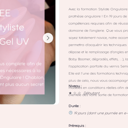
Avec la formation Styliste Ongulaire
prothésie ongulaire ! En 19 jours de
compétences requises afin de réussir
domaine de l’onglerie. Que vous pr
soyez totalement novice, notre ac
permettra d’acquérir les techniques n
dépose et le remplissage d’ongles en
Baby Boomer, dégradés, effets, …),
l’application parfaite du vernis Sem
Elle est l’une des formations techn
plus de cela, nous vous accompagno
Niveau :
modèles en conditions réelles afin 
★ ☆ ☆
Débutant
clientèle dès votre sortie de formatio
Durée :
19 jours (dont une journée en
Prérequis :