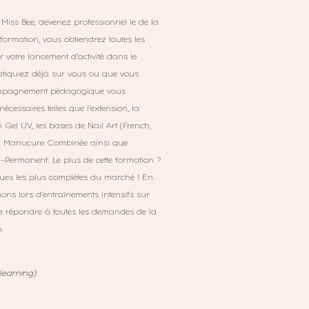
 Miss Bee, devenez professionnel·le de la
 formation, vous obtiendrez toutes les
 votre lancement d’activité dans le
atiquiez déjà sur vous ou que vous
compagnement pédagogique vous
écessaires telles que l’extension, la
 Gel UV, les bases de Nail Art (French,
 la Manucure Combinée ainsi que
i-Permanent. Le plus de cette formation ?
iques les plus complètes du marché ! En
ns lors d’entraînements intensifs sur
de répondre à toutes les demandes de la
n.
 e-learning)