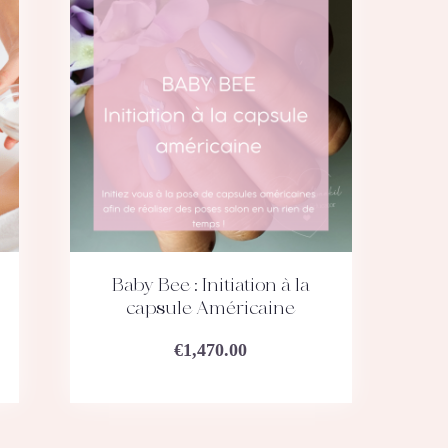
Baby Bee : Initiation à la
ACHETEZ
DÉTAILS
capsule Américaine
e
€
1,470.00
 :
90.00