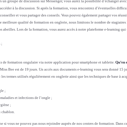
vers un groupe de discussion sur Messenger, vous aurez la possibilité d’échanger ave
t
’accéder à la discussion. Si après la formation, vous rencontrez d’éventuelles diffic
y
s conseiller et vous partager des conseils. Vous pouvez également partager vos réuss
l
meilleure qualité de formation en onglerie, nous limitons le nombre de stagiaires
i
os abeilles. Lors de la formation, vous aurez accès à notre plateforme e-learning qu
s
t
 ;
e
O
 de formation ongulaire via notre application pour smartphone et tablette.
Qu’en e
n
 Miss Bee est de 19 jours. Un accès aux documents e-learning vous sera donné 15 jo
g
 les termes utilisés régulièrement en onglerie ainsi que les techniques de base à ac
u
l
le ;
a
s maladies et infections de l’ongle ;
i
ygiène ;
r
du chablon.
e
G
ne si vous ne pouvez pas nous rejoindre auprès de nos centres de formation. Dans ce
e