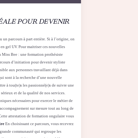
IDÉALE POUR DEVENIR
un parcours à part entière. Si à l’origine, on
 en gel UV. Pour maitriser ces nouvelles
n Miss Bee : une formation prothésiste
cours d’initiation pour devenir styliste
ssible aux personnes travaillant déjà dans
 qui sont à la recherche d’une nouvelle
tre à tou(te)s les passionné(e)s de suivre une
sérieux et de la qualité de nos services.
hniques nécessaires pour exercer le métier de
 accompagnement sur mesure tout au long de
 Cette attestation de formation ongulaire vous
ire
En choisissant ce parcours, vous recevrez
ne grande communauté qui regroupe les