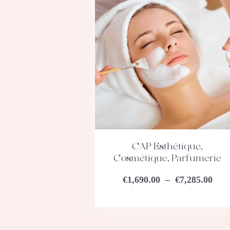
CAP Esthétique,
ACHETEZ
DÉTAILS
Cosmétique, Parfumerie
€
1,690.00
–
€
7,285.00
Plag
de
Ce
prix
€1,6
produit
à
a