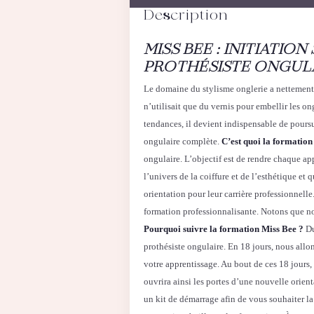
Description
MISS BEE : INITIATI
PROTHÉSISTE ONGUL
Le domaine du stylisme onglerie a nettement é
n’utilisait que du vernis pour embellir les o
tendances, il devient indispensable de pours
ongulaire complète.
C’est quoi la formation
ongulaire. L’objectif est de rendre chaque ap
l’univers de la coiffure et de l’esthétique e
orientation pour leur carrière professionnelle
formation professionnalisante. Notons que not
Pourquoi suivre la formation Miss Bee ?
Du
prothésiste ongulaire. En 18 jours, nous all
votre apprentissage. Au bout de ces 18 jours, 
ouvrira ainsi les portes d’une nouvelle orien
un kit de démarrage afin de vous souhaiter l