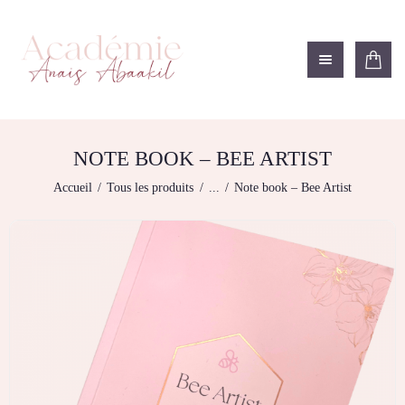
ACADÉMIE ANAÏS ABAAKIL
Formation et shop Indigo
L’ACADEMIE
NOS FORMATIONS
NOTE BOOK – BEE ARTIST
BOUTIQUE
Accueil
Tous les produits
...
Note book – Bee Artist
LES CENTRES
CONTACTEZ-NOUS
RECHERCHE
MODÈLE
DÉTAILS DU
COMPTE
PANIER