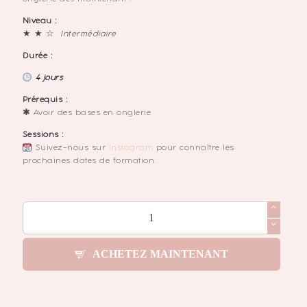
Niveau :
★ ★ ☆
Intermédiaire
Durée :
4 jours
Prérequis :
✱ Avoir des bases en onglerie
Sessions :
Suivez-nous sur
Instagram
pour connaître les
prochaines dates de formation.
q
u
a
ACHETEZ MAINTENANT
n
t
i
t