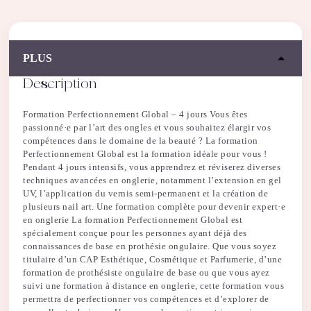
é
d
e
P
PLUS
e
r
Description
f
e
c
Formation Perfectionnement Global – 4 jours Vous êtes
t
passionné·e par l’art des ongles et vous souhaitez élargir vos
i
compétences dans le domaine de la beauté ? La formation
o
Perfectionnement Global est la formation idéale pour vous !
n
Pendant 4 jours intensifs, vous apprendrez et réviserez diverses
n
techniques avancées en onglerie, notamment l’extension en gel
e
UV, l’application du vernis semi-permanent et la création de
m
plusieurs nail art. Une formation complète pour devenir expert·e
e
en onglerie La formation Perfectionnement Global est
n
spécialement conçue pour les personnes ayant déjà des
t
connaissances de base en prothésie ongulaire. Que vous soyez
G
titulaire d’un CAP Esthétique, Cosmétique et Parfumerie, d’une
l
formation de prothésiste ongulaire de base ou que vous ayez
o
suivi une formation à distance en onglerie, cette formation vous
b
permettra de perfectionner vos compétences et d’explorer de