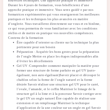
a
nouvelles techniques. Une approche pratique et immersive
l
Durant les 4 jours de formation, vous bénéficierez d’une
approche pratique et immersive. Vous serez guidé·e par nos
formatrices expérimentées qui vous enseigneront les meilleures
pratiques et les techniques les plus avancées en matière
d’onglerie. Vous travaillerez directement sur vous et en binôme,
ce qui vous permettra de vous familiariser avec les conditions
réelles et de mettre en pratique vos nouvelles compétences.
Contenu de la formation
Être capable d’orienter sa cliente sur la technique la plus
pertinente pour son besoin
Préparation : Acquérir les bons gestes pour la préparation
de l’ongle Mettre en place les étapes indispensables afin
d’éviter les décollements
Gel UV :Comprendre comment manipuler la matière pour
former une structure de forme parfaite en gel UV (auto-
égalisant, non auto-égalisant)Savoir placer et découper le
chablon selon la forme de l’ongle naturel et la forme
désirée Savoir réaliser une structure gel UV pour le carré,
l’ovale, l’amande, et le coffin Maitriser le limage de la
structure gel à la lime et à la ponceuse Savoir corriger avec
le gel UV un ongle naturel Être capable de réaliser une
extension et un remplissage Maitriser la technique
d’application de la une couleur sur un ongle en gel Savoir