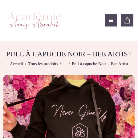
ACADÉMIE ANAÏS ABAAKIL
Formation et shop Indigo
L’ACADEMIE
NOS FORMATIONS
PULL À CAPUCHE NOIR – BEE ARTIST
BOUTIQUE
Accueil
Tous les produits
...
Pull à capuche Noir – Bee Artist
LES CENTRES
CONTACTEZ-NOUS
RECHERCHE
MODÈLE
DÉTAILS DU
COMPTE
PANIER