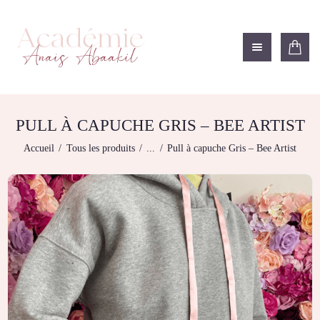
ACADÉMIE ANAÏS ABAAKIL
Formation et shop Indigo
L’ACADEMIE
NOS FORMATIONS
PULL À CAPUCHE GRIS – BEE ARTIST
BOUTIQUE
Accueil
Tous les produits
...
Pull à capuche Gris – Bee Artist
LES CENTRES
CONTACTEZ-NOUS
RECHERCHE
MODÈLE
DÉTAILS DU
COMPTE
PANIER