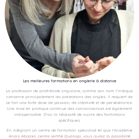
Les meilleures formations en onglerie à distance
La profession de prothésiste ongulaire, comme son nom l’indique,
concerne principalement les prestations des ongles. Il requiert de
ce fait une forte dose de passion, de créativité et de persévérance.
Une mise en pratique continue des connaissances est également
indispensable. D’où la nécessité de suivre des formations
spécifiques.
En intégrant un centre de formation spécialisé tel que l’Académie
Anaïs Abaakil, centre certifié Qualiopi, vous aurez la possibilité