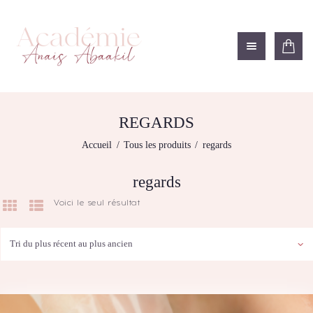
ACADÉMIE ANAÏS ABAAKIL
Formation et shop Indigo
L’ACADEMIE
NOS FORMATIONS
REGARDS
BOUTIQUE
Accueil
Tous les produits
regards
LES CENTRES
CONTACTEZ-NOUS
regards
RECHERCHE
Voici le seul résultat
MODÈLE
DÉTAILS DU
COMPTE
PANIER