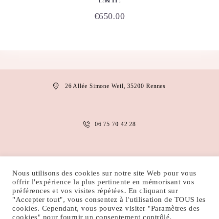
Lashlift
ACHETEZ
DÉTAILS
€
650.00
26 Allée Simone Weil, 35200 Rennes
06 75 70 42 28
anais.abaakil@gmail.com
Nous utilisons des cookies sur notre site Web pour vous
offrir l'expérience la plus pertinente en mémorisant vos
préférences et vos visites répétées. En cliquant sur
MENTIONS LÉGALES
CONDITIONS D’UTILISATION
"Accepter tout", vous consentez à l'utilisation de TOUS les
cookies. Cependant, vous pouvez visiter "Paramètres des
POLITIQUE DE COOKIES
POLITIQUE DE CONFIDENTIALITÉ
cookies" pour fournir un consentement contrôlé.