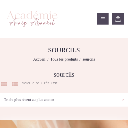
ACADÉMIE ANAÏS ABAAKIL
Formation et shop Indigo
L’ACADEMIE
NOS FORMATIONS
SOURCILS
BOUTIQUE
Accueil
Tous les produits
sourcils
LES CENTRES
CONTACTEZ-NOUS
sourcils
RECHERCHE
Voici le seul résultat
MODÈLE
DÉTAILS DU
COMPTE
PANIER