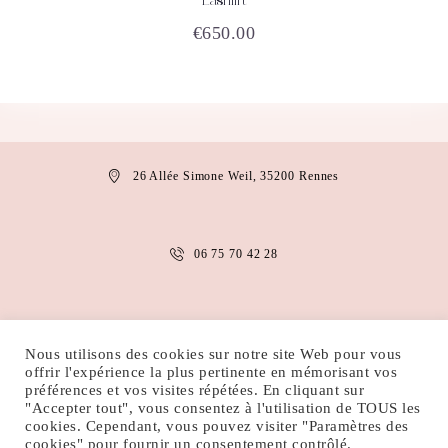
Lashlift
ACHETEZ
DÉTAILS
€
650.00
26 Allée Simone Weil, 35200 Rennes
06 75 70 42 28
anais.abaakil@gmail.com
Nous utilisons des cookies sur notre site Web pour vous
offrir l'expérience la plus pertinente en mémorisant vos
préférences et vos visites répétées. En cliquant sur
MENTIONS LÉGALES
CONDITIONS D’UTILISATION
"Accepter tout", vous consentez à l'utilisation de TOUS les
cookies. Cependant, vous pouvez visiter "Paramètres des
POLITIQUE DE COOKIES
POLITIQUE DE CONFIDENTIALITÉ
cookies" pour fournir un consentement contrôlé.